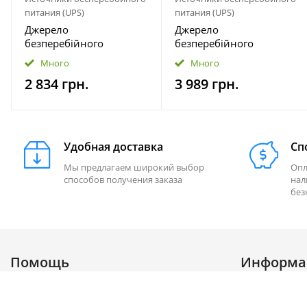
питания (UPS)
питания (UPS)
Джерело
Джерело
безперебійного
безперебійного
живлення Yepo Smart
живлення Prologix 1000
Много
Много
DC-UPS 10400mAh DC-
(PLPU1000VA4LED)
2 834 грн.
3 989 грн.
5V/9V/12V (UA-112485)
Удобная доставка
Сп
Мы предлагаем широкий выбор
Опл
способов получения заказа
нал
без
Помощь
Информа
Доставка
Акции