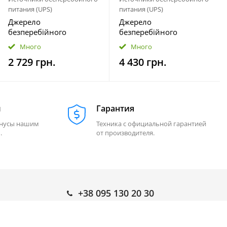
питания (UPS)
питания (UPS)
Джерело
Джерело
безперебійного
безперебійного
живлення Prologix 650
живлення Prologix 1500
Много
Много
(PLP650VA8LED)
(PLPU1500VA4LED)
2 729 грн.
4 430 грн.
м
Гарантия
онусы нашим
Техника с официальной гарантией
.
от производителя.
+38 095 130 20 30
Время работы: Ежедневно (9.00 - 21.00)