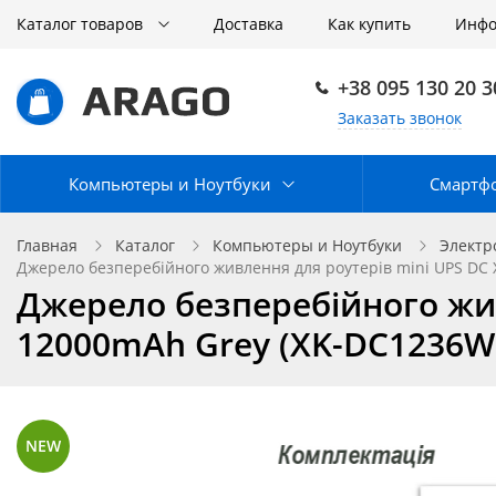
Каталог товаров
Доставка
Как купить
Инф
+38 095 130 20 3
Заказать звонок
Компьютеры и Ноутбуки
Смартф
Главная
Каталог
Компьютеры и Ноутбуки
Электр
Джерело безперебійного живлення для роутерів mini UPS DC
Джерело безперебійного жив
12000mAh Grey (XK-DC1236W
NEW