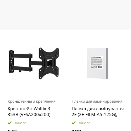
Кронштейны и крепления
Пленки для ламинирования
Кронштейн Walfix R-
Плівка для ламінування
353B (VESA200х200)
2E (2E-FILM-A5-125G),
A5, глянцева, 125мк,
Много
Много
100 шт