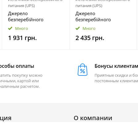
питания (UPS)
питания (UPS)
Джерело
Джерело
безперебійного
безперебійного
живлення Prologix 600
живлення Prologix 800
Много
Много
(PLP600VA2LED)
(PLP800VA2LED)
1 931 грн.
2 435 грн.
особы оплаты
Бонусы клиента
атить покупку можно
Приятные скидки и б
ичными, картой или
постоянным клиентам
наличным расчетом.
ция
О компании
О нас