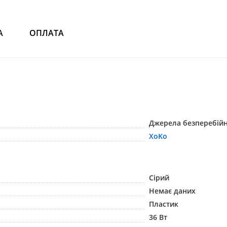
А
ОПЛАТА
Джерела безперебійн
XoKo
Сірий
Немає даних
Пластик
36 Вт