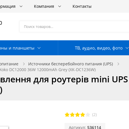
ормация
Компания
Контакты
0
оны и планшеты
ТВ, аудио, видео, фото
опитание
Источники бесперебойного питания (UPS)
 Xoko DC12000 36W 12000mAh Grey (XK-DC1236W)
лення для роутерів mini UPS
)
(2)
Артикул:
536114