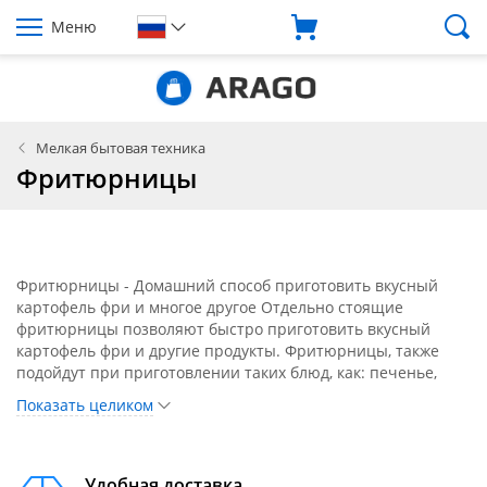
Меню
Мелкая бытовая техника
Фритюрницы
Фритюрницы - Домашний способ приготовить вкусный
картофель фри и многое другое Отдельно стоящие
фритюрницы позволяют быстро приготовить вкусный
картофель фри и другие продукты. Фритюрницы, также
подойдут при приготовлении таких блюд, как: печенье,
пончики, овощи в панировке, куриные наггетсы, в них
Показать целиком
также приготовят рыбу, мясо, морепродукты или даже
жареный сыр. Если вы выберете нежирную или
обезжиренную модель, то подготовленные блюда будут
сделаны не только быстро, но, прежде всего, здорово. На
Удобная доставка