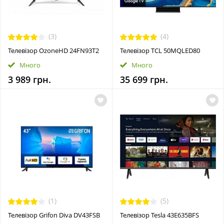
(3)
(4)
Телевiзор OzoneHD 24FN93T2
Телевiзор TCL 50MQLED80
Много
Много
3 989 грн.
35 699 грн.
(1)
(5)
Телевізор Grifon Diva DV43FSB
Телевiзор Tesla 43E635BFS