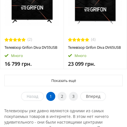
(2)
(4)
Телевізор Grifon Diva DV55USB
Телевізор Grifon Diva DV65USB
Много
Много
16 799 грн.
23 099 грн.
Показать ещё
Назад
1
2
3
Вперед
Телевизоры уже давно являются одними из самых
покупаемых товаров в интернете. В этом нет ничего
удивительного - они были настоящими центрами