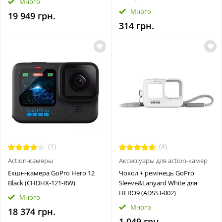
Много
Много
19 949 грн.
314 грн.
(1)
(4)
Action-камеры
Аксессуары для action-камер
Екшн-камера GoPro Hero 12
Чохол + ремінець GoPro
Black (CHDHX-121-RW)
Sleeve&Lanyard White для
HERO9 (ADSST-002)
Много
Много
18 374 грн.
1 049 грн.