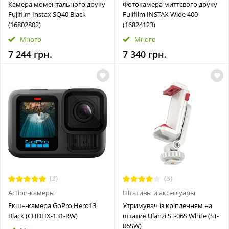
Камера моментального друку
Фотокамера миттєвого друку
Fujifilm Instax SQ40 Black
Fujifilm INSTAX Wide 400
(16802802)
(16824123)
Много
Много
7 244 грн.
7 340 грн.
(3)
(3)
Action-камеры
Штативы и аксессуары
Екшн-камера GoPro Hero13
Утримувач із кріпленням на
Black (CHDHX-131-RW)
штатив Ulanzi ST-06S White (ST-
06SW)