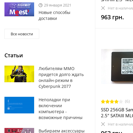
29 января 2021
(CT250BX100S
Нет в наличи
Refurbished
Новые способы
963 грн.
доставки
Все новости
Статьи
Любителям MMO
придется долго ждать
онлайн-режим в
Cyberpunk 2077
Неполадки при
(6)
включении
SSD 256GB Sa
компьютера -
2.5" SATAIII ML
возможные причины
7TE2560) Refur
Нет в наличи
Выбираем аксессуары