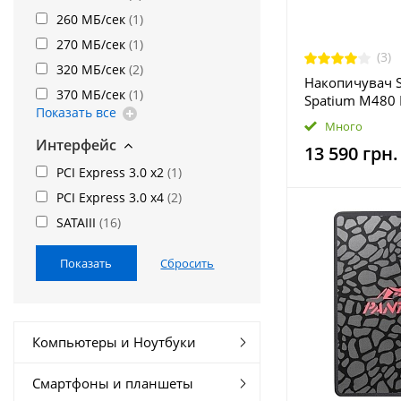
260 МБ/сек
(
1
)
270 МБ/сек
(
1
)
(3)
320 МБ/сек
(
2
)
Накопичувач S
370 МБ/сек
(
1
)
Spatium M480 
Показать все
PCIe 4.0 x4 N
Много
TLC (S78-440R
Интерфейс
13 590 грн.
PCI Express 3.0 x2
(
1
)
PCI Express 3.0 x4
(
2
)
SATAIII
(
16
)
Компьютеры и Ноутбуки
Смартфоны и планшеты