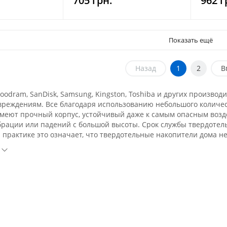
705 грн.
962 г
Показать ещё
Назад
1
2
В
odram, SanDisk, Samsung, Kingston, Toshiba и других производ
реждениям. Все благодаря использованию небольшого количест
меют прочный корпус, устойчивый даже к самым опасным возд
ибрации или падений с большой высоты. Срок службы твердотел
а практике это означает, что твердотельные накопители дома 
множество операций одновременно и не беспокоиться о том, ч
стин или неприятными царапинами при чтении и записи данны
чно размером 2,5 дюйма и емкостью от 32 ГБ до 1 ТБ. SSD - лу
жными и быстрыми. Ознакомьтесь с предложением SSD-накопит