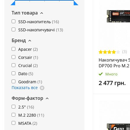
Тип товара
SSD-накопитель
(
16
)
SSD-накопичувачі
(
13
)
Бренд
Apacer
(
2
)
(3)
Corsair
(
1
)
Накопичувач S
Crucial
(
2
)
DP700 Pro M.2 
x4 NVMe 3D N
Dato
(
5
)
Много
(DP700PSSD-1T
Goodram
(
1
)
2 477 грн.
Показать все
Форм-фактор
2.5"
(
16
)
M.2 2280
(
11
)
MSATA
(
2
)