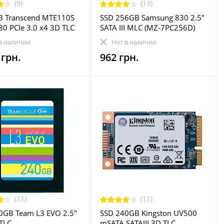
(9)
(13)
B Transcend MTE110S
SSD 256GB Samsung 830 2.5"
80 PCIe 3.0 x4 3D TLC
SATA III MLC (MZ-7PC256D)
TE110S)
Refurbished
в наличии
Нет в наличии
 грн.
962 грн.
(11)
(11)
0GB Team L3 EVO 2.5"
SSD 240GB Kingston UV500
 TLC
mSATA SATAIII 3D TLC