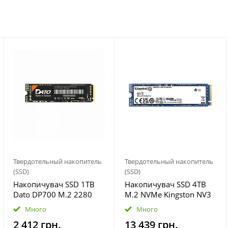
Твердотельный накопитель
Твердотельный накопитель
(SSD)
(SSD)
Накопичувач SSD 1TB
Накопичувач SSD 4TB
Dato DP700 M.2 2280
M.2 NVMe Kingston NV3
PCIe 3.0 x4 NVMe 3D
M.2 2280 PCIe Gen4.0 x4
Много
Много
NAND (DP700SSD-1TB)
(SNV3S/4000G)
2 412 грн.
13 439 грн.