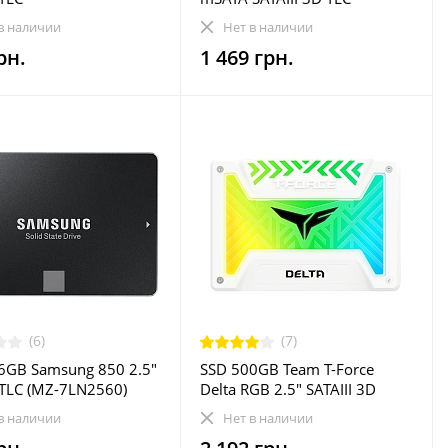
E240GTC101)
(SUV500MS/240G)
в наличии
Нет в наличии
рн.
1 469 грн.
(6)
(7)
6GB Samsung 850 2.5"
SSD 500GB Team T-Force
I TLC (MZ-7LN2560)
Delta RGB 2.5" SATAIII 3D
ished
NAND TLC White
в наличии
Нет в наличии
(T253TR500G3C413)