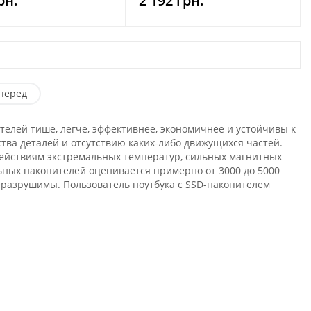
рн.
2 192 грн.
перед
ителей тише, легче, эффективнее, экономичнее и устойчивы к
ва деталей и отсутствию каких-либо движущихся частей.
ействиям экстремальных температур, сильных магнитных
ьных накопителей оценивается примерно от 3000 до 5000
неразрушимы. Пользователь ноутбука с SSD-накопителем
то его душевное спокойствие не будет нарушено шумом
х. Диски SSD представляют собой очень компактные
чший выбор для новейших компьютеров и ноутбуков, которые
елей в интернет-магазине Arago.