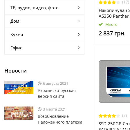
(17)
ТВ, аудио, видео, фото
Накопичувач S
AS350 Panther 
Дом
TLC (AP1TBAS3
Много
2 837 грн.
Кухня
Офис
Новости
6 августа 2021
Украинско-русская
версия сайта
3 марта 2021
(7)
Возобновление
Наложенного платежа
SSD 250GB Cru
SATAIII 2.5" ML