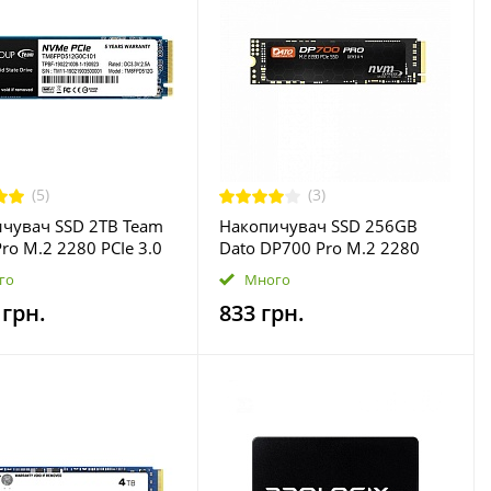
(5)
(3)
чувач SSD 2TB Team
Накопичувач SSD 256GB
ro M.2 2280 PCIe 3.0
Dato DP700 Pro M.2 2280
TLC
PCIe 3.0 x4 NVMe 3D NAND
го
Много
D002T0C101)
(DP700PSSD-256GB)
 грн.
833 грн.