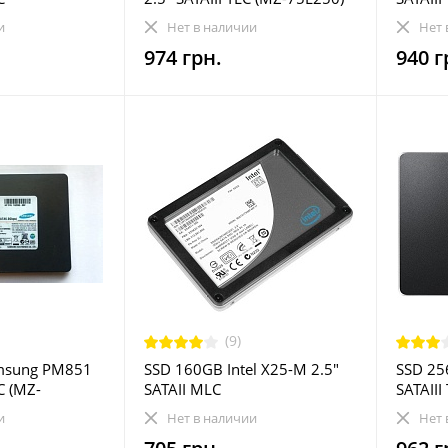
SD1)
Refurbished
(T253L
и
Нет в наличии
Нет 
974 грн.
940 г
(9)
msung PM851
SSD 160GB Intel X25-M 2.5"
SSD 25
C (MZ-
SATAII MLC
SATAII
bished
(SSDSA2M160G2GC)
Refurb
и
Нет в наличии
Нет 
Refurbished