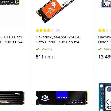
(4)
SD 1TB Dato
Накопичувач SSD 256GB
Накопи
 PCIe 3.0 x4
Dato DP700 PCIe Gen3x4
NVMe K
 (DP700SSD-
(DP700SSD-256GB)
PCIe G
Много
Мно
(SNV3S
811 грн.
13 43