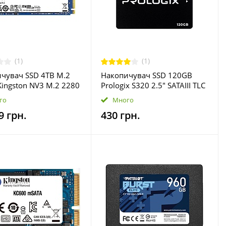
(1)
(1)
чувач SSD 4TB M.2
Накопичувач SSD 120GB
ingston NV3 M.2 2280
Prologix S320 2.5" SATAIII TLC
en4.0 x4
(PRO120GS320)акція
го
Много
/4000G)
9 грн.
430 грн.