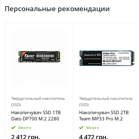
Персональные рекомендации
Твердотельный накопитель
Твердотельный накопитель
(SSD)
(SSD)
Накопичувач SSD 1TB
Накопичувач SSD 2TB
Dato DP700 M.2 2280
Team MP33 Pro M.2
PCIe 3.0 x4 NVMe 3D
2280 PCIe 3.0 x4 3D TLC
Много
Много
NAND (DP700SSD-1TB)
(TM8FPD002T0C101)
2 412 грн.
4 472 грн.