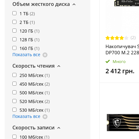
Объем жесткого диска
1 ТБ
(
2
)
2 ТБ
(
1
)
120 ГБ
(
1
)
(2)
128 ГБ
(
1
)
Накопичувач S
160 ГБ
(
1
)
DP700 M.2 2280
Показать все
NVMe 3D NAND
Много
1TB)
Скорость чтения
2 412 грн.
250 МБ/сек
(
1
)
450 МБ/сек
(
2
)
500 МБ/сек
(
1
)
520 МБ/сек
(
2
)
530 МБ/сек
(
1
)
Показать все
Скорость записи
100 Мб/сек
(
1
)