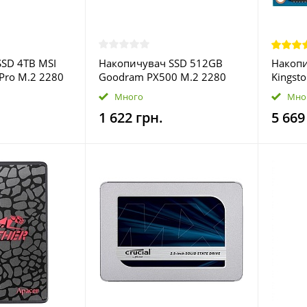
SD 4TB MSI
Накопичувач SSD 512GB
Накопи
Pro M.2 2280
Goodram PX500 M.2 2280
Kingst
VMe 3D NAND
PCIe 3.0 x4 NVMe 3D TLC
3D TLC
Много
Мно
050-P83)
(SSDPR-PX500-512-80-G3)
1 622 грн.
5 669