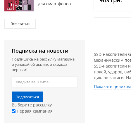
963 грн.
для смартфонов
Все статьи
Подписка на новости
SSD-накопители Go
Подпишись на рассылку магазина
механическим пов
и узнавай об акциях и скидках
SSD-накопители и
первым!
полей, ударов, в
циклов записи. Н
может выполнять 
Показать целиком
вращающихся пла
конструкции, обы
Подписаться
должны быть наде
Выберите рассылку
Первая кампания