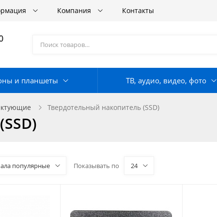
ормация
Компания
Контакты
0
оны и планшеты
ТВ, аудио, видео, фото
ектующие
Твердотельный накопитель (SSD)
(SSD)
чала популярные
Показывать по
24