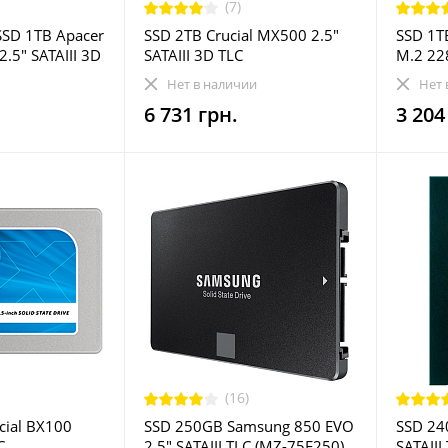
(7)
SD 1TB Apacer
SSD 2TB Crucial MX500 2.5"
SSD 1T
2.5" SATAIII 3D
SATAIII 3D TLC
M.2 22
50-1)
(CT2000MX500SSD1)
(TS1TM
Нет в наличии
Нет 
6 731 грн.
3 204
(16)
cial BX100
SSD 250GB Samsung 850 EVO
SSD 24
C
2.5" SATAIII TLC (MZ-75E250)
SATAIII