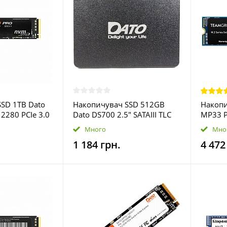
SD 1TB Dato
Накопичувач SSD 512GB
Накопи
2280 PCIe 3.0
Dato DS700 2.5" SATAIII TLC
MP33 P
AND
(DS700SSD-512GB)
x4 3D 
Много
Мно
B)
(TM8FP
1 184 грн.
4 472