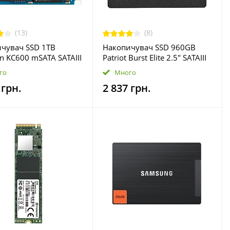
(13)
(8)
чувач SSD 1ТB
Накопичувач SSD 960GB
on KC600 mSATA SATAIII
Patriot Burst Elite 2.5" SATAIII
 (SKC600MS/1024G)
TLC (PBE960GS25SSDR)
го
Много
 грн.
2 837 грн.