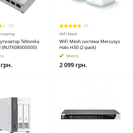
(9)
(3)
тизатор
WiFi Mesh
тизатор Teltonika
WiFi Mesh система Mercusys
 (RUTX08000000)
Halo H30 (2-pack)
го
Много
 грн.
2 099 грн.