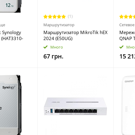
(1)
ище
Маршрутизатор
Сетевое
 Synology
Маршрутизатор MikroTik hEX
Мереж
 (HAT3310-
2024 (E50UG)
QNAP 
Много
Мно
67 грн.
15 21