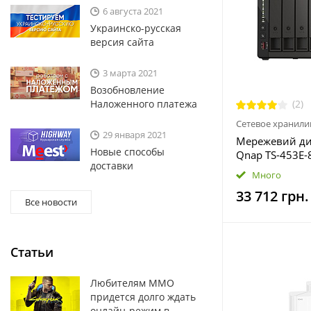
6 августа 2021
Украинско-русская
версия сайта
3 марта 2021
Возобновление
Наложенного платежа
(2)
Сетевое хранил
29 января 2021
Мережевий ди
Новые способы
Qnap TS-453E-
доставки
Много
33 712 грн.
Все новости
Статьи
Любителям MMO
придется долго ждать
онлайн-режим в