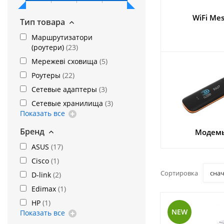
WiFi Me
Тип товара
Маршрутизатори
(роутери)
(
23
)
Мережеві сховища
(
5
)
Роутеры
(
22
)
Сетевые адаптеры
(
3
)
Сетевые хранилища
(
3
)
Показать все
Бренд
Модем
ASUS
(
17
)
Cisco
(
1
)
Сортировка
сна
D-link
(
2
)
Edimax
(
1
)
HP
(
1
)
NEW
Показать все