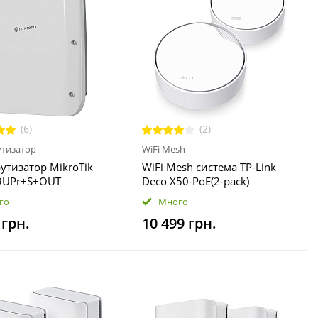
(6)
(2)
тизатор
WiFi Mesh
тизатор MikroTik
WiFi Mesh система TP-Link
9UPr+S+OUT
Deco X50-PoE(2-pack)
го
Много
 грн.
10 499 грн.