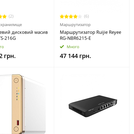
(2)
(6)
 хранилище
Маршрутизатор
евий дисковий масив
Маршрутизатор Ruijie Reyee
TS-216G
RG-NBR6215-E
го
Много
2 грн.
47 144 грн.