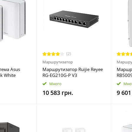
(2)
Маршрутизатор
Маршру
тема Asus
Маршрутизатор Ruijie Reyee
Маршру
k White
RG-EG210G-P V3
RB500
1B2T)
Много
Мно
10 583 грн.
9 601