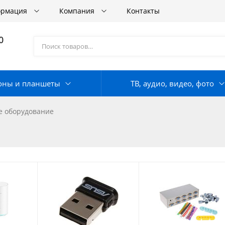
ормация
Компания
Контакты
0
оны и планшеты
ТВ, аудио, видео, фото
е оборудование