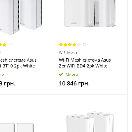
(1)
(1)
sh
WiFi Mesh
Mesh система Asus
Wi-Fi Mesh система Asus
i BT10 2pk White
ZenWiFi BD4 2pk White
8Y0-MO3C40)
(90IG0960-MO3C20)
го
Много
3 грн.
10 846 грн.