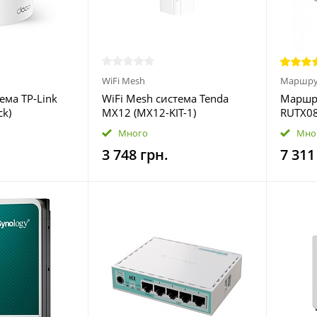
WiFi Mesh
Маршру
ема TP-Link
WiFi Mesh система Tenda
Маршру
ck)
MX12 (MX12-KIT-1)
RUTX08
Много
Мно
3 748 грн.
7 311