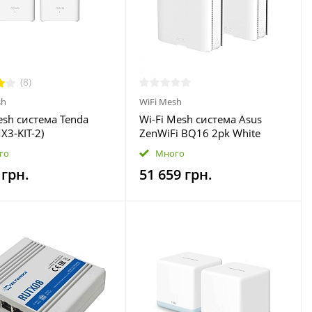
(8)
sh
WiFi Mesh
esh система Tenda
Wi-Fi Mesh система Asus
X3-KIT-2)
ZenWiFi BQ16 2pk White
(90IG08K0-MO3N2V)
го
Много
 грн.
51 659 грн.