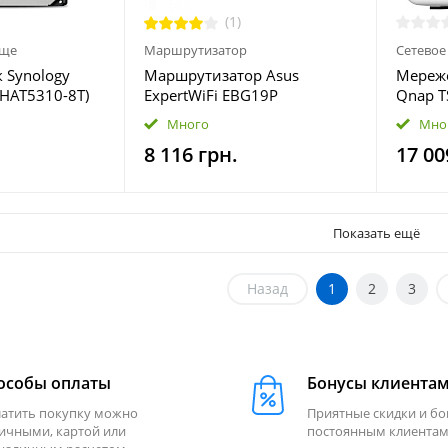
(1)
ище
Маршрутизатор
Сетевое
 Synology
Маршрутизатор Asus
Мереж
(HAT5310-8T)
ExpertWiFi EBG19P
Qnap T
(90IG08C0-MO3B00)
Много
Мно
8 116 грн.
17 00
Показать ещё
Назад
1
2
3
особы оплаты
Бонусы клиента
атить покупку можно
Приятные скидки и б
ичными, картой или
постоянным клиентам