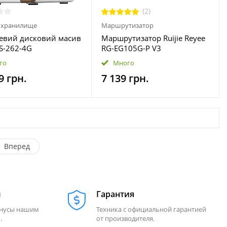
(2)
 хранилище
Маршрутизатор
евий дисковий масив
Маршрутизатор Ruijie Reyee
S-262-4G
RG-EG105G-P V3
го
Много
9 грн.
7 139 грн.
Вперед
м
Гарантия
онусы нашим
Техника с официальной гарантией
.
от производителя.