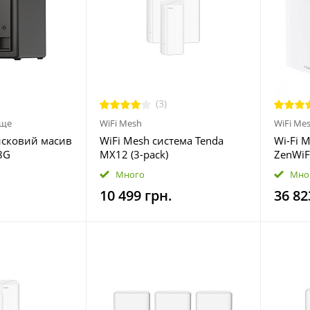
(3)
ище
WiFi Mesh
WiFi Me
сковий масив
WiFi Mesh система Tenda
Wi-Fi 
8G
MX12 (3-pack)
ZenWiF
(90IG0
Много
Мно
10 499 грн.
36 82