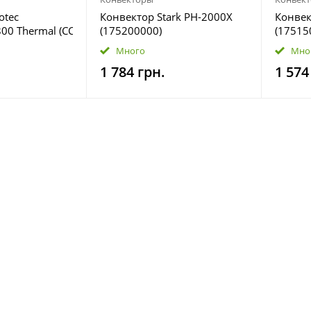
otec
Конвектор Stark PH-2000X
Конвек
00 Thermal (CCTC-
(175200000)
(17515
Много
Мно
1 784 грн.
1 574