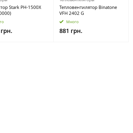
тор Stark PH-1500X
Тепловентилятор Binatone
0000)
VFH 2402 G
го
Много
 грн.
881 грн.