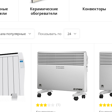
сные
Керамические
Конвекторы
тели
обогреватели
чала популярные
Показывать по
24
(1)
Конвекторы
Конвек