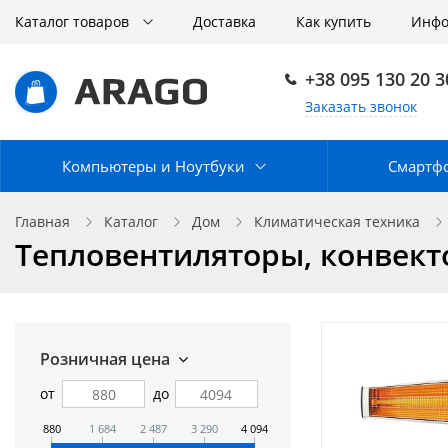
Каталог товаров
Доставка
Как купить
Инф
+38 095 130 20 3
Заказать звонок
Компьютеры и Ноутбуки
Смартф
Главная
Каталог
Дом
Климатическая техника
Тепловентиляторы, конвек
Розничная цена
от
до
880
1 684
2 487
3 290
4 094