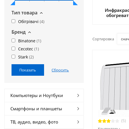
Инфракра
Тип товара
обогрева
Обігрівачі
(
4
)
Бренд
Сортировка
сна
Binatone
(
1
)
Cecotec
(
1
)
Stark
(
2
)
Компьютеры и Ноутбуки
Смартфоны и планшеты
(5)
ТВ, аудио, видео, фото
Конвекторы