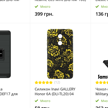
 скло
+ захисне скло
Black (
Много
Мно
399 грн.
136 г
(12)
ка
Силикон Inavi GALLERY
Чохол-
 DEF17 для
Honor 6A (DLI-TL20) 04
Milita
y A03 SM-
A13 SM
Много
Мно
RM61350)