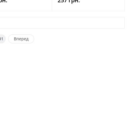
рн.
257 грн.
91
Вперед