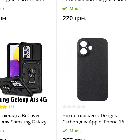
211451)
Poco X5 5G Transparent
го
Много
(ARM66368)
рн.
220 грн.
(3)
накладка BeCover
Чохол-накладка Dengos
ry для Samsung Galaxy
Carbon для Apple iPhone 16
-A135 Black (707393)
Black (DG-TPU-CRBN-208)
го
Много