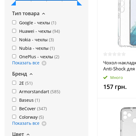
Тип товара
Google - чехлы
(
1
)
Huawei - чехлы
(
94
)
Nokia - чехлы
(
3
)
Nubia - чехлы
(
1
)
OnePlus - чехлы
(
2
)
Чохол-накладк
Показать все
Anti-Shock дл
Бренд
Galaxy S23+ SM
Много
(708926)
2E
(
51
)
157 грн.
Armorstandart
(
585
)
Baseus
(
1
)
BeCover
(
347
)
Colorway
(
5
)
Показать все
Цвет