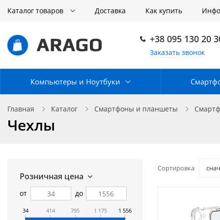
Каталог товаров
Доставка
Как купить
Инф
+38 095 130 20 3
Заказать звонок
Компьютеры и Ноутбуки
Смартф
Главная
Каталог
Смартфоны и планшеты
Смарт
Чехлы
Сортировка
сна
Розничная цена
от
до
34
414
795
1 175
1 556