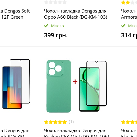
а Dengos Soft
Чохол-накладка Dengos для
Чохол-
 12F Green
Oppo A60 Black (DG-KM-103)
Armors
66)
+ захисне скло
iPhone
Много
Мно
(ARM62
399 грн.
314 г
(1)
а Dengos для
Чохол-накладка Dengos для
Чохол-
lack (DG-KM-
Realme C63 Mint (DG-KM-106)
Elastic