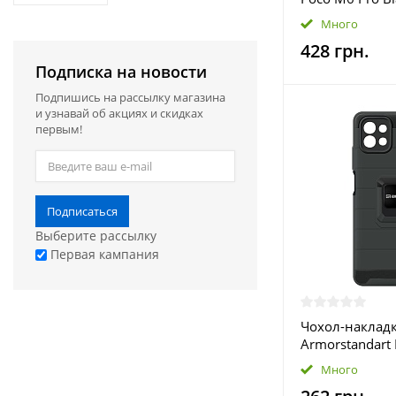
111) + захисне
Много
428 грн.
Подписка на новости
Подпишись на рассылку магазина
и узнавай об акциях и скидках
первым!
Подписаться
Выберите рассылку
Первая кампания
Чохол-наклад
Armorstandart
Samsung Galax
Много
A035 Black (A