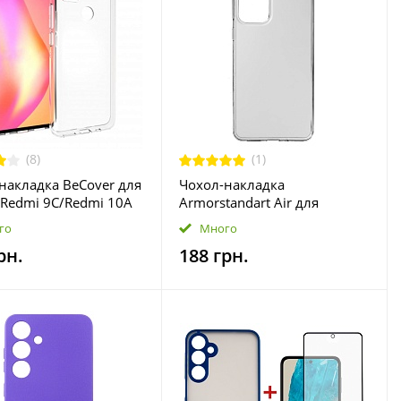
(8)
(1)
накладка BeCover для
Чохол-накладка
 Redmi 9C/Redmi 10A
Armorstandart Air для
arancy (705455)
Samsung A33 5G SM-A336
го
Много
Transparent (ARM65777)
рн.
188 грн.