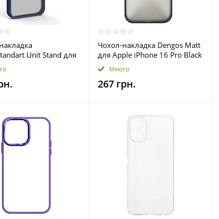
накладка
Чохол-накладка Dengos Matt
andart Unit Stand для
для Apple iPhone 16 Pro Black
Phone 15 Plus Dark
(DG-TPU-MATT-150)
го
Много
ARM70574)
рн.
267 грн.