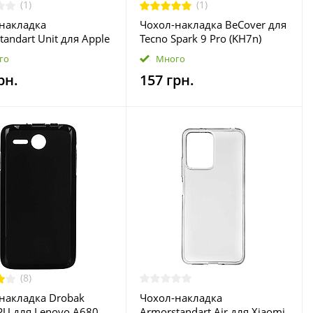
(1)
(1)
накладка
Чохол-накладка BeCover для
tandart Unit для Apple
Tecno Spark 9 Pro (KH7n)
 13 Pro Max Lavender
Transparancy (708661)
го
Много
497)
рн.
157 грн.
(8)
накладка Drobak
Чохол-накладка
 PU для Lenovo A680
Armorstandart Air для Xiaomi