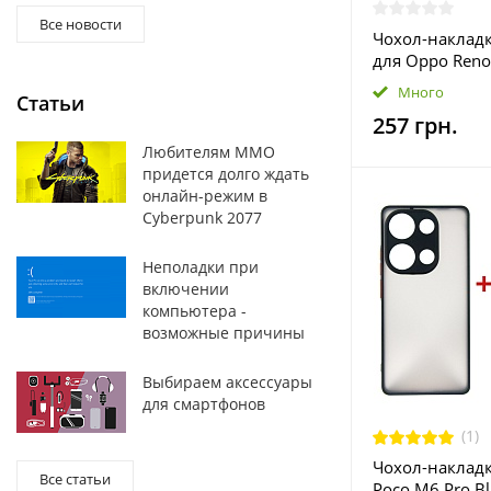
Все новости
Чохол-накладк
для Oppo Reno
(DG-TPU-SOFT-
Много
Статьи
257 грн.
Любителям MMO
придется долго ждать
онлайн-режим в
Cyberpunk 2077
Неполадки при
включении
компьютера -
возможные причины
Выбираем аксессуары
для смартфонов
(1)
Чохол-накладк
Все статьи
Poco M6 Pro B