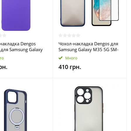
накладка Dengos
Чохол-накладка Dengos для
 для Samsung Galaxy
Samsung Galaxy M35 5G SM-
M-S926 Violet (DG-TPU-
M356 Blue (DG-KM-108) +
го
Много
02)
захисне скло
рн.
410 грн.