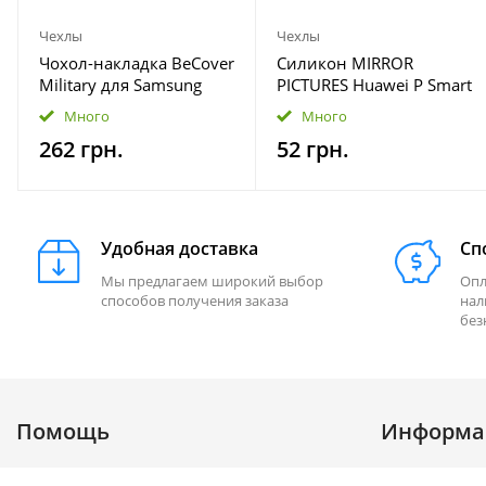
Чехлы
Чехлы
Чохол-накладка BeCover
Силикон MIRROR
Military для Samsung
PICTURES Huawei P Smart
Galaxy M23 SM-M236
2019 12
Много
Много
Dark Green (707372)
262 грн.
52 грн.
Удобная доставка
Сп
Мы предлагаем широкий выбор
Опл
способов получения заказа
нал
без
Помощь
Информа
Доставка
Акции