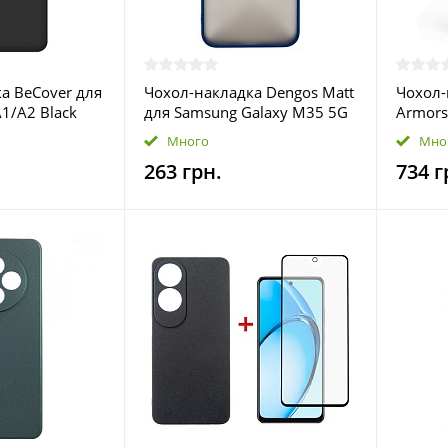
а BeCover для
Чохол-накладка Dengos Matt
Чохол-
1/A2 Black
для Samsung Galaxy M35 5G
Armorst
SM-M356 Blue (DG-TPU-MATT-
Apple i
Много
Мно
145)
Blue (
263 грн.
734 г