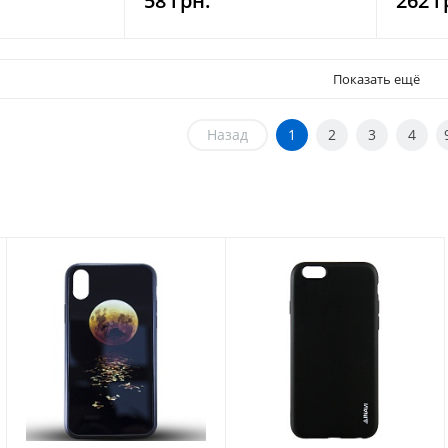
58 грн.
262 г
Показать ещё
Назад
1
2
3
4