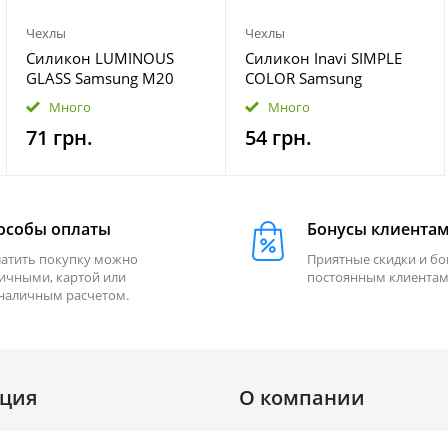
Чехлы
Чехлы
Силикон LUMINOUS
Силикон Inavi SIMPLE
GLASS Samsung M20
COLOR Samsung
Moon
A8/A530 (2018) черный
Много
Много
71 грн.
54 грн.
особы оплаты
Бонусы клиента
атить покупку можно
Приятные скидки и б
ичными, картой или
постоянным клиентам
наличным расчетом.
ция
О компании
О нас