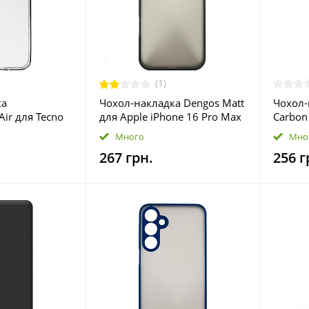
(1)
ка
Чохол-накладка Dengos Matt
Чохол-
Air для Tecno
для Apple iPhone 16 Pro Max
Carbon
 Camera cover
Black (DG-TPU-MATT-151)
S24+ S
Много
Мно
ARM67160)
CRBN-2
267 грн.
256 г