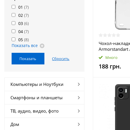
01
(
7
)
02
(
7
)
03
(
6
)
04
(
7
)
05
(
8
)
Чохол-наклад
Показать все
Armorstandart 
Pop 5 Go (BD1)
Много
Transparent (
188 грн.
Компьютеры и Ноутбуки
Смартфоны и планшеты
ТВ, аудио, видео, фото
Дом