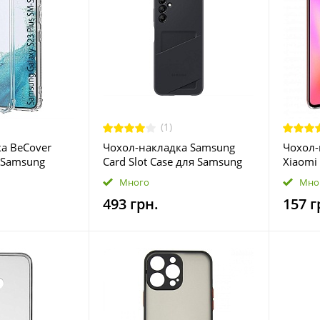
(1)
а BeCover
Чохол-накладка Samsung
Чохол-
я Samsung
Card Slot Case для Samsung
Xiaomi
-S916 Clear
Galaxy A14 SM-A146 Black
Transp
Много
Мно
(EF-OA146TBEGRU)
493 грн.
157 г