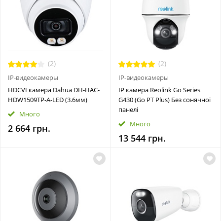
(2)
(2)
IP-видеокамеры
IP-видеокамеры
HDCVI камера Dahua DH-HAC-
IP камера Reolink Go Series
HDW1509TP-A-LED (3.6мм)
G430 (Go PT Plus) Без сонячної
панелі
Много
Много
2 664 грн.
13 544 грн.