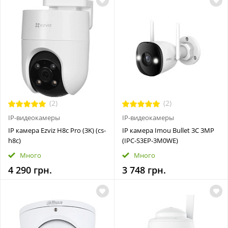
(2)
(2)
IP-видеокамеры
IP-видеокамеры
IP камера Ezviz H8c Pro (3K) (cs-
IP камера Imou Bullet 3C 3MP
h8c)
(IPC-S3EP-3M0WE)
Много
Много
4 290 грн.
3 748 грн.