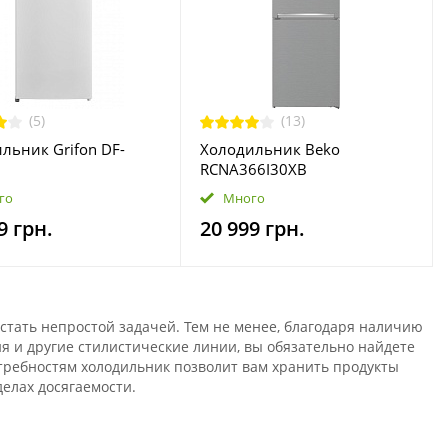
(5)
(13)
льник Grifon DF-
Холодильник Beko
RCNA366I30XB
го
Много
9 грн.
20 999 грн.
стать непростой задачей. Тем не менее, благодаря наличию
 и другие стилистические линии, вы обязательно найдете
отребностям холодильник позволит вам хранить продукты
делах досягаемости.
я небольших кухонь, он не может занимать слишком много
адцев, но и к частоте покупок. Важно также, Какие продукты