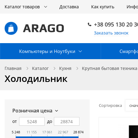
Каталог товаров
Доставка
Как купить
Инф
+38 095 130 20 3
Заказать звонок
Компьютеры и Ноутбуки
Смартф
Главная
Каталог
Кухня
Крупная бытовая техника
Холодильник
Сортировка
сна
Розничная цена
от
до
5 248
11 155
17 061
22 967
28 874