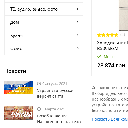
ТВ, аудио, видео, фото
Дом
(2)
Кухня
Холодильник 
Офис
B509SESM
Много
28 874 грн.
Новости
6 августа 2021
Холодильник - не
Украинско-русская
Выбор идеального
версия сайта
разнообразных мо
устройство, кото
3 марта 2021
безопасно и гигие
Возобновление
Чем должен выдел
Показать целиком
Наложенного платежа
Идеальный холоди
места. Поэтому ег