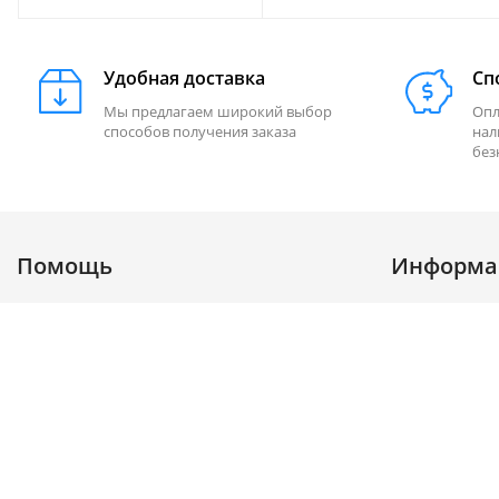
Удобная доставка
Сп
Мы предлагаем широкий выбор
Опл
способов получения заказа
нал
без
Помощь
Информа
Доставка
Акции
Как купить
Статьи
Гарантия и возврат
Бренды
Вопрос-ответ
Публичная о