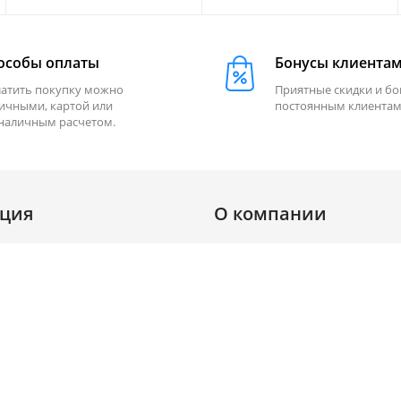
особы оплаты
Бонусы клиента
атить покупку можно
Приятные скидки и б
ичными, картой или
постоянным клиентам
наличным расчетом.
ция
О компании
О нас
Галерея
Новости
ферта
Контакты