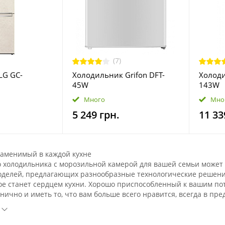
(7)
LG GC-
Холодильник Grifon DFT-
Холоди
45W
143W
Много
Мно
5 249 грн.
11 33
заменимый в каждой кухне
 холодильника с морозильной камерой для вашей семьи может 
делей, предлагающих разнообразные технологические решения
рое станет сердцем кухни. Хорошо приспособленный к вашим п
нично и иметь то, что вам больше всего нравится, всегда в пре
яться холодильник, идеально подходящий для наших нужд?
льник должен быть просторным, но в то же время, особенно дл
о размер вы должны адаптировать не только к количеству домоч