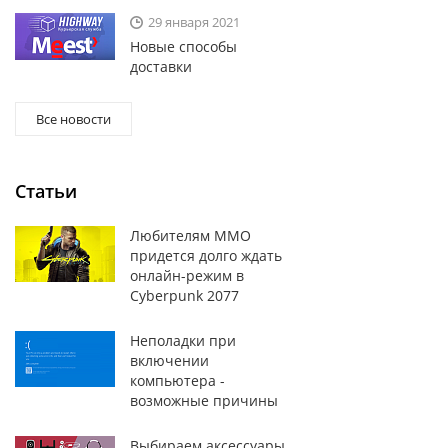
вы храните чаще 
29 января 2021
одиноких, вполне
Новые способы
литров и более. 
доставки
владельцам небол
Также остается в
нуждаются в более
Все новости
готовят, будет до
вопросы обустрой
стоящие холодиль
Статьи
пользователей и э
рабочий объем - с
Любителям MMO
дополнительные 
придется долго ждать
частей; система N
онлайн-режим в
оснащенные дозат
Cyberpunk 2077
Также чрезвычайн
можете значитель
Холодильники с м
Неполадки при
Если вам нужен д
включении
магазине Arago в
компьютера -
любимых компаний,
возможные причины
холодильники, на
Выбираем аксессуары