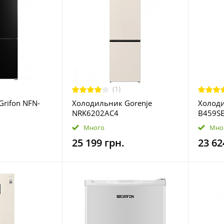
(1)
rifon NFN-
Холодильник Gorenje
Холоди
NRK6202AC4
B459S
Много
Мно
25 199 грн.
23 62