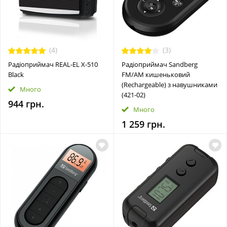
(4)
(3)
Радіоприймач REAL-EL X-510
Радіоприймач Sandberg
Black
FM/AM кишеньковий
(Rechargeable) з навушниками
Много
(421-02)
944 грн.
Много
1 259 грн.