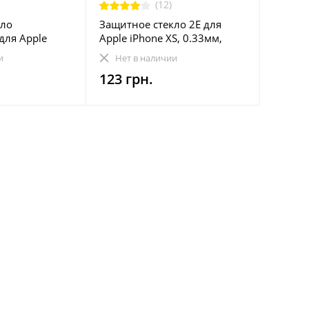
(12)
кло
Защитное стекло 2E для
для Apple
Apple iPhone XS, 0.33мм,
k 3D
2.5D, 3шт (2E-IP-XS-LT2.5D-
и
Нет в наличии
D-BK)
CL-3IN1)
123 грн.