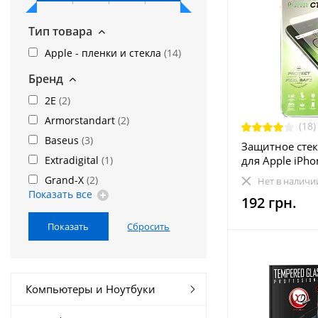
Тип товара
Apple - пленки и стекла
(
14
)
Бренд
2E
(
2
)
Armorstandart
(
2
)
(18)
Baseus
(
3
)
Защитное стек
Extradigital
(
1
)
для Apple iPho
Plus Clear, 0.
Grand-X
(
2
)
Нет в наличи
(DV003D0006)
Показать все
192 грн.
Компьютеры и Ноутбуки