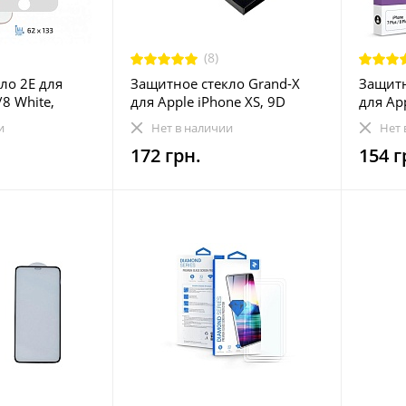
(8)
ло 2E для
Защитное стекло Grand-X
Защитн
/8 White,
для Apple iPhone XS, 9D
для App
-TGIP-8/7-3D-
(AIPXS9D)
Plus Wh
и
Нет в наличии
Нет 
2.5D (
172 грн.
154 г