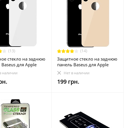
(13)
(14)
ое стекло на заднюю
Защитное стекло на заднюю
 Baseus для Apple
панель Baseus для Apple
 XS White, 0.3мм
iPhone XS Gold, 0.3мм
в наличии
Нет в наличии
PH58-BM02)
(SGAPIPH58-BM0V)
рн.
199 грн.