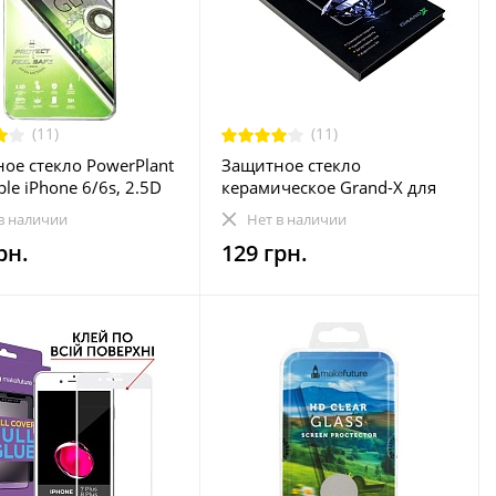
(11)
(11)
ое стекло PowerPlant
Защитное стекло
le iPhone 6/6s, 2.5D
керамическое Grand-X для
S0012)
Apple iPhone 11/XR Black
в наличии
Нет в наличии
(CAIP11B)
рн.
129 грн.