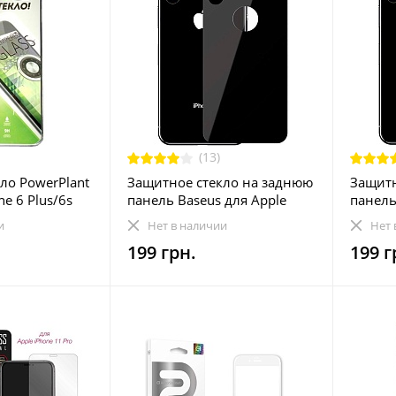
(13)
ло PowerPlant
Защитное стекло на заднюю
Защитн
ne 6 Plus/6s
панель Baseus для Apple
панель
33мм 3D
iPhone XS Black, 0.3мм
iPhone
и
Нет в наличии
Нет 
(SGAPIPH58-BM01)
(SGAPI
199 грн.
199 г