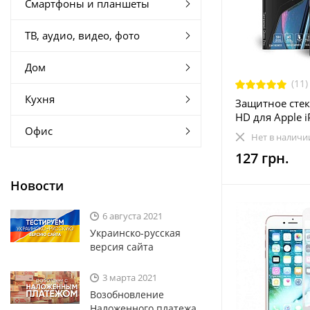
Смартфоны и планшеты
ТВ, аудио, видео, фото
Дом
(11)
Кухня
Защитное стекл
HD для Apple i
Офис
0.5мм (EGL464
Нет в наличи
127 грн.
Новости
6 августа 2021
Украинско-русская
версия сайта
3 марта 2021
Возобновление
Наложенного платежа