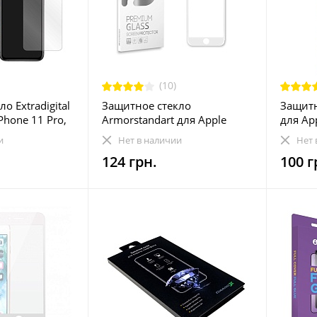
(10)
о Extradigital
Защитное стекло
Защитн
Phone 11 Pro,
Armorstandart для Apple
для App
5)
iPhone 6 Plus/6s Plus White
(DV00T
и
Нет в наличии
Нет 
3D (ARM49395-G3D-WT)
124 грн.
100 г