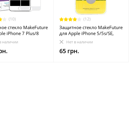
(10)
(12)
ое стекло MakeFuture
Защитное стекло MakeFuture
le iPhone 7 Plus/8
для Apple iPhone 5/5s/SE,
ite Full Glue, 0.33 mm,
0.33 mm, 2.5D (MG-AI5)
в наличии
Нет в наличии
MGF-AI7P/8PW)
рн.
65 грн.