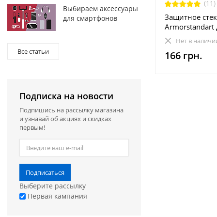
(11)
Выбираем аксессуары
Защитное сте
для смартфонов
Armorstandart 
iPhone XR Blac
Нет в наличи
(ARM53067-G3
Все статьи
166 грн.
Подписка на новости
Подпишись на рассылку магазина
и узнавай об акциях и скидках
первым!
Подписаться
Выберите рассылку
Первая кампания