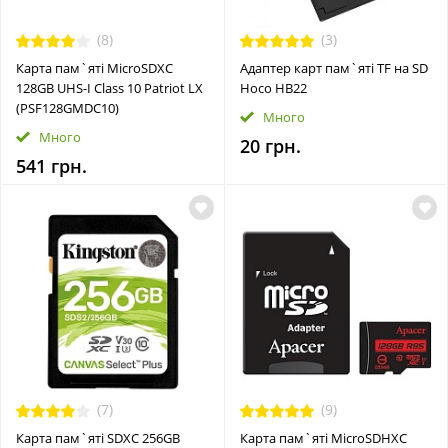
(8)
(3)
Карта пам`яті MicroSDXC
Адаптер карт пам`яті TF на SD
128GB UHS-I Class 10 Patriot LX
Hoco HB22
(PSF128GMDC10)
Много
Много
20 грн.
541 грн.
(7)
(9)
Карта пам`яті SDXC 256GB
Карта пам`ятi MicroSDHXC