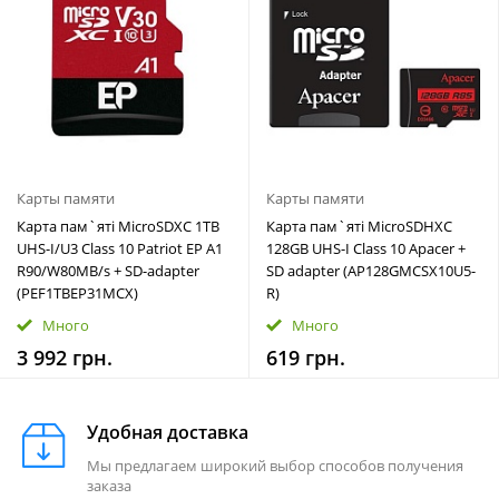
памяти, предназначенные для цифровых камер и
видеокамер, выпускаются в форматах SD, SDHC и SDXC
класса 4 для повседневного использования и 10 UHS -
предназначенных для продвинутых приложений. В
интернет-магазине Arago можно приобрести карты памяти
самых популярных производителей, таких как SanDisk,
Sony, Samsung, Toshiba и других.
Карты памяти
Карты памяти
Карта пам`ятi MicroSDXC 1TB
Карта пам`ятi MicroSDHXC
UHS-I/U3 Class 10 Patriot EP A1
128GB UHS-I Class 10 Apacer +
R90/W80MB/s + SD-adapter
SD adapter (AP128GMCSX10U5-
(PEF1TBEP31MCX)
R)
Много
Много
3 992 грн.
619 грн.
Удобная доставка
Мы предлагаем широкий выбор способов получения
заказа