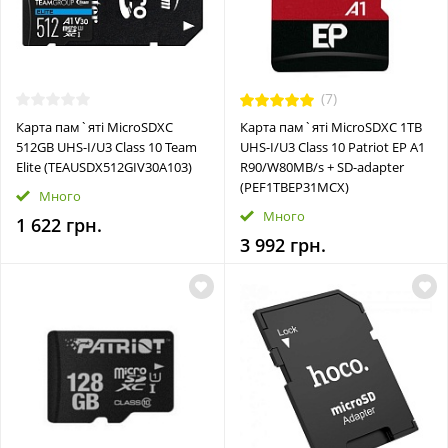
(7)
Карта пам`ятi MicroSDXC
Карта пам`ятi MicroSDXC 1TB
512GB UHS-I/U3 Class 10 Team
UHS-I/U3 Class 10 Patriot EP A1
Elite (TEAUSDX512GIV30A103)
R90/W80MB/s + SD-adapter
(PEF1TBEP31MCX)
Много
Много
1 622 грн.
3 992 грн.