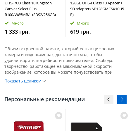
UHS-I/U3 Class 10 Kingston
128GB UHS-I Class 10 Apacer +
Canvas Select Plus
SD adapter (AP128GMCSX10U5-
R100/W85MB/s (SDS2/256GB)
R)
Много
Много
1 333 грн.
619 грн.
Объем встроенной памяти, который есть в цифровых
камеры и видеокамерах, достаточно мал, чтобы
удовлетворить потребности пользователей. Свобода,
творчество, работающее на максимальной скорости
воображение, которое вы можете почувствовать при
создании своих собственных маленьких произведений
Показать целиком
искусства, не может быть ограничено недостаточным
пространством для сохраненных данных. Именно поэтому
в сумке, чехле или рюкзаке всегда есть место для карт
Персональные рекомендации
памяти. Емкость, предлагаемая некоторыми моделями,
достаточно велика, что ее должно быть достаточно даже
для нескольких тысяч фотографий и случайной записи
видео высокой четкости. Кроме того, их надежность
подтверждается пожизненной гарантией, которую
предоставляют производители. Самые популярные карты