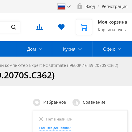
Вход
/
Регистрация
Моя корзина
Корзина пуста
Дом
Кухня
Офис
 компьютер Expert PC Ultimate (I9600K.16.S9.2070S.C362)
.2070S.C362)
Избранное
Сравнение
Нет в наличии
Нашли дешевле?