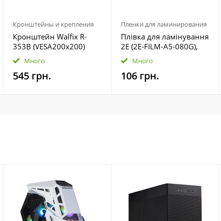
Кронштейны и крепления
Пленки для ламинирования
Кронштейн Walfix R-
Плівка для ламінування
353B (VESA200х200)
2E (2E-FILM-A5-080G),
A5, глянцева, 80мк, 100
Много
Много
шт
545 грн.
106 грн.