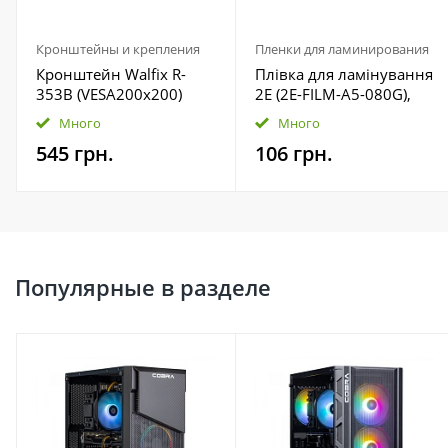
Кронштейны и крепления
Пленки для ламинирования
Кронштейн Walfix R-
Плівка для ламінування
353B (VESA200х200)
2E (2E-FILM-A5-080G),
A5, глянцева, 80мк, 100
Много
Много
шт
545 грн.
106 грн.
Популярные в разделе