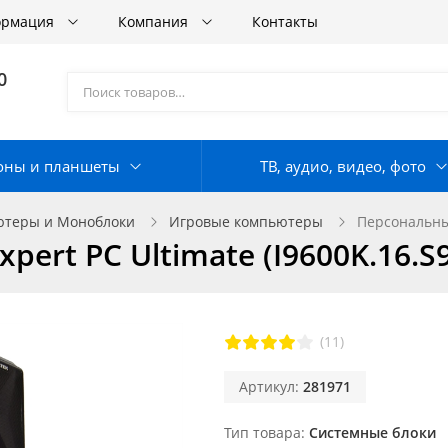
ормация
Компания
Контакты
0
оны и планшеты
ТВ, аудио, видео, фото
теры и Моноблоки
Игровые компьютеры
Персональный
rt PC Ultimate (I9600K.16.S9
(11)
Артикул:
281971
Тип товара
Системные блоки