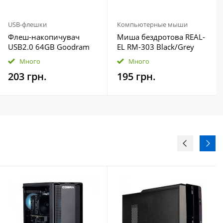
USB-флешки
Компьютерные мыши
Флеш-накопичувач
Миша бездротова REAL-
USB2.0 64GB Goodram
EL RM-303 Black/Grey
UTS2 (Twister) Black
Много
Много
(UTS2-0640K0R11)
203 грн.
195 грн.