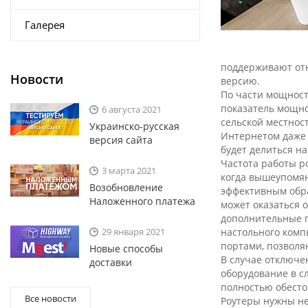
Галерея
поддерживают отн
Новости
версию.
По части мощност
показатель мощнос
6 августа 2021
сельской местнос
Украинско-русская
Интернетом даже 
версия сайта
будет делиться на
Частота работы р
3 марта 2021
когда вышеупомян
Возобновление
эффективным обра
Наложенного платежа
может оказаться 
дополнительные п
29 января 2021
настольного комп
портами, позволя
Новые способы
В случае отключе
доставки
оборудование в сл
полностью обест
Все новости
Роутеры нужны не