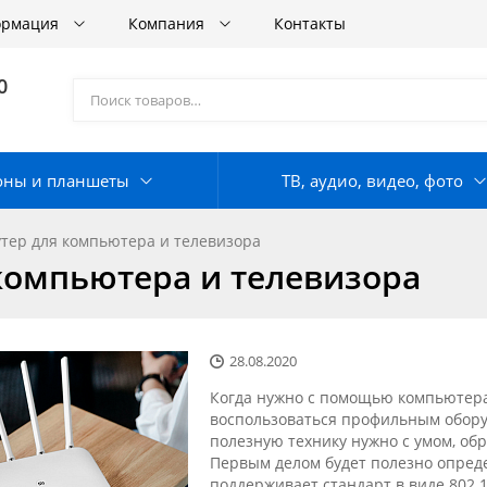
ормация
Компания
Контакты
0
оны и планшеты
ТВ, аудио, видео, фото
утер для компьютера и телевизора
 компьютера и телевизора
28.08.2020
Когда нужно с помощью компьютера 
воспользоваться профильным оборуд
полезную технику нужно с умом, об
Первым делом будет полезно опреде
поддерживает стандарт в виде 802.1