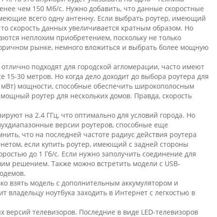
енее чем 150 Мб/с. Нужно добавить, что данные скоростные
имеющие всего одну антенну. Если выбрать роутер, имеющий
 то скорость данных увеличивается кратным образом. Но
аются неплохим приобретением, поскольку не только
торичном рынке, немного вложиться и выбрать более мощную
 отлично подходят для городской агломерации, часто имеют
 15-30 метров. Но когда дело доходит до выбора роутера для
00 мВт) мощности, способные обеспечить широкополосным
 мощный роутер для нескольких домов. Правда, скорость
руют на 2.4 ГГц, что оптимально для условий города. Но
двухдиапазонные версии роутеров, способные еще
мнить, что на последней частоте радиус действия роутера
рнетом, если купить роутер, имеющий с задней стороны
остью до 1 Гб/с. Если нужно заполучить соединение для
шим решением. Также можно встретить модели с USB-
одемов.
ько взять модель с дополнительным аккумулятором и
ит владельцу ноутбука заходить в Интернет с легкостью в
х версий телевизоров. Последние в виде LED-телевизоров