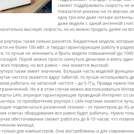
сможет поддерживать скорость не м
показатели указаны на те версии, 
одну три или даже четыре антенны,
даже модели с одной антенной счит
осительно высокую скорость, но их можно продать далее на в
и роутеры также сильно разнятся. Бюджетные модели, которые
ти не более 100 мВт, и твердо гарантирующие работу в радиусе
ти, то лучше не экономить и брать модели повышенной (до 10
соседей. Порой можно просто скинуться деньгами и взять один
 всех поровну, но все равно – она окажется высокой.
оутера также имеет значение. Большая часть моделей функциони
утая частота окажется вдруг забитой, то лучше использовать 
зом работать на запасной частоте – до 5 ГГц. Правда нужно по
ограниченной. Но и в этом случае можно воспользоваться Инте
орты LAN, априори гарантирующие проводной Интернет со скор
ьютера, то приобретение роутера с LAN-портами окажется луч
ющие подключаться различной технике – от принтеров до 3G-м
ния «света» оборудование все равно будет работать. Нужно тол
учае обесточивании сможет работать до 8-10 часов, что позвол
оченном жилище.
 только для компьютеров. Они востребованы и для современны