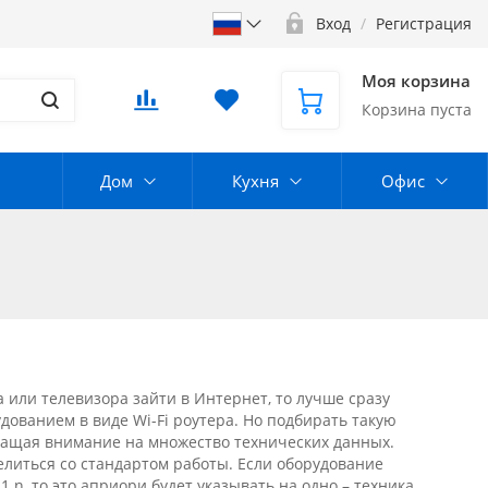
Вход
/
Регистрация
Моя корзина
Корзина пуста
Дом
Кухня
Офис
или телевизора зайти в Интернет, то лучше сразу
ованием в виде Wi-Fi роутера. Но подбирать такую
ращая внимание на множество технических данных.
литься со стандартом работы. Если оборудование
1 n, то это априори будет указывать на одно – техника