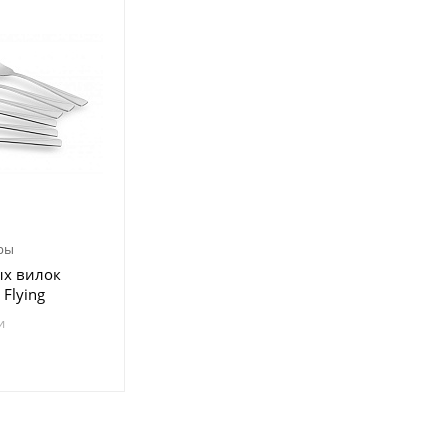
ры
ых вилок
 Flying
предметов
и