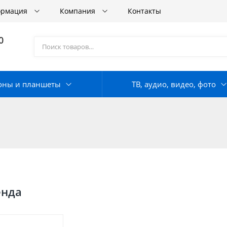
ормация
Компания
Контакты
0
оны и планшеты
ТВ, аудио, видео, фото
енда