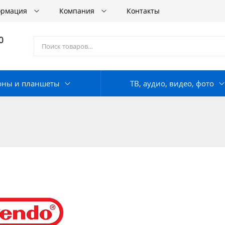
ормация
Компания
Контакты
0
оны и планшеты
ТВ, аудио, видео, фото