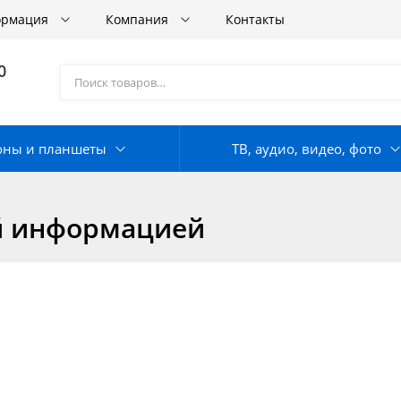
ормация
Компания
Контакты
0
оны и планшеты
ТВ, аудио, видео, фото
ой информацией