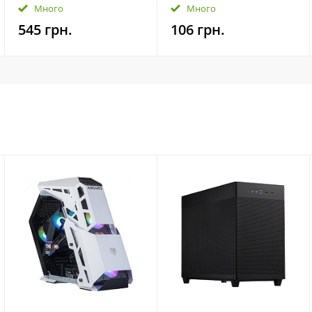
A5, глянцева, 80мк, 100
Много
Много
шт
545 грн.
106 грн.