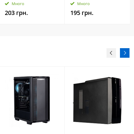
UTS2 (Twister) Black
Много
Много
(UTS2-0640K0R11)
203 грн.
195 грн.