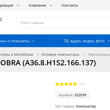
ормация
Компания
Контакты
0
оны и планшеты
ТВ, аудио, видео, фото
теры и Моноблоки
Игровые компьютеры
Персональны
BRA (A36.8.H1S2.166.137)
(10)
Артикул:
322939
Тип товара
Компьютер