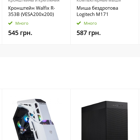
Кронштейны и крепления
Компьютерные мыши
Кронштейн Walfix R-
Миша бездротова
353B (VESA200х200)
Logitech M171
Blue/Black (910-004640)
Много
Много
545 грн.
587 грн.