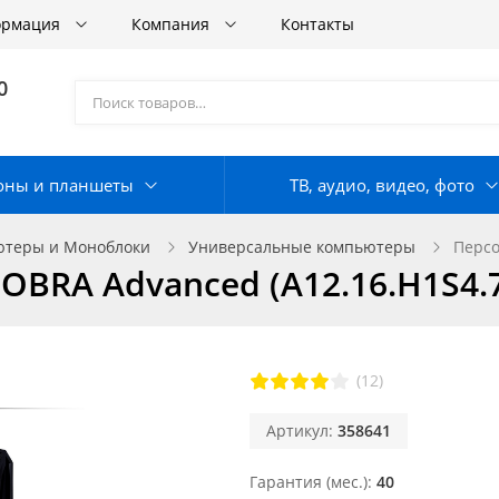
ормация
Компания
Контакты
0
оны и планшеты
ТВ, аудио, видео, фото
теры и Моноблоки
Универсальные компьютеры
Персо
BRA Advanced (A12.16.H1S4.7
(12)
Артикул:
358641
Гарантия (мес.)
40