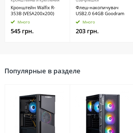
Кронштейны и крепления
USB-флешки
Кронштейн Walfix R-
Флеш-накопичувач
353B (VESA200х200)
USB2.0 64GB Goodram
UTS2 (Twister) Black
Много
Много
(UTS2-0640K0R11)
545 грн.
203 грн.
Популярные в разделе