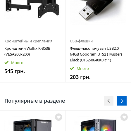
Кронштейны и крепления
USB-флешки
Кронштейн Walfix R-353B
Флеш-накопичувач USB2.0
(VESA200х200)
64GB Goodram UTS2 (Twister)
Black (UTS2-0640K0R11)
Много
Много
545 грн.
203 грн.
Популярные в разделе