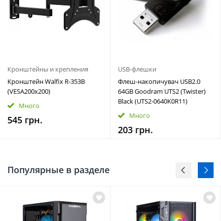
Кронштейны и крепления
USB-флешки
Кронштейн Walfix R-353B
Флеш-накопичувач USB2.0
(VESA200х200)
64GB Goodram UTS2 (Twister)
Black (UTS2-0640K0R11)
Много
Много
545 грн.
203 грн.
Популярные в разделе